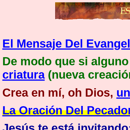
El Mensaje Del Evange
De modo que si alguno 
criatura
(nueva creació
Crea en mí, oh Dios,
un
La Oración Del Pecado
Jesús te está invitando