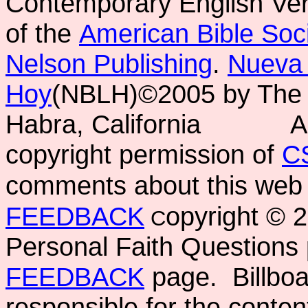
Contemporary English Vers
of the
American Bible Soc
Nelson Publishing
.
Nueva 
Hoy
(NBLH)©2005 by Th
Habra, California
A
copyright permission of
C
comments about this web 
FEEDBACK
opyright ©
C
Personal Faith Questions 
FEEDBACK
page. Billboar
responsible for the conten